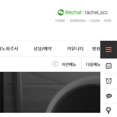
항노화주사
상담/예약
커뮤니티
병원소개
이전메뉴
다음메뉴