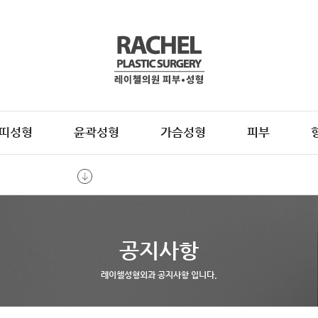
띠성형
윤곽성형
가슴성형
피부
공지사항
레이첼성형외과 공지사항 입니다.