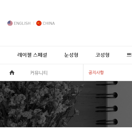
레이첼 스페셜
눈성형
코성형
쁘
커뮤니티
공지사항
수술후기
전후사진
리얼셀카
리얼스토리
공지사항