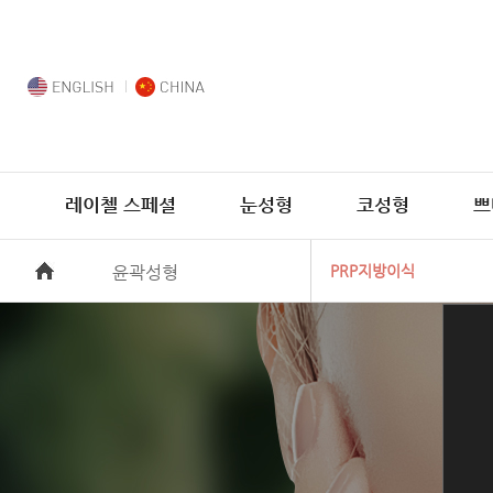
레이첼 스페셜
눈성형
코성형
쁘
윤곽성형
PRP지방이식
작은얼굴조각성형
PRP지방이식
윤곽보형물
안면거상술