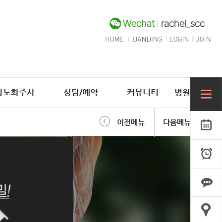
항노화주사
상담/예약
커뮤니티
병원소개
이전메뉴
다음메뉴